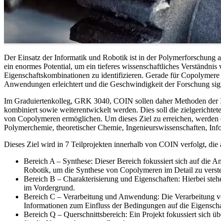
Der Einsatz der Informatik und Robotik ist in der Polymerforschung ak
ein enormes Potential, um ein tieferes wissenschaftliches Verständni
Eigenschaftskombinationen zu identifizieren. Gerade für Copolymere w
Anwendungen erleichtert und die Geschwindigkeit der Forschung sign
Im Graduiertenkolleg, GRK 3040, COIN sollen daher Methoden der I
kombiniert sowie weiterentwickelt werden. Dies soll die zielgericht
von Copolymeren ermöglichen. Um dieses Ziel zu erreichen, werden d
Polymerchemie, theoretischer Chemie, Ingenieurswissenschaften, Inf
Dieses Ziel wird in 7 Teilprojekten innerhalb von COIN verfolgt, die a
Bereich A – Synthese: Dieser Bereich fokussiert sich auf di
Robotik, um die Synthese von Copolymeren im Detail zu verst
Bereich B – Charakterisierung und Eigenschaften: Hierbei st
im Vordergrund.
Bereich C – Verarbeitung und Anwendung: Die Verarbeitung v
Informationen zum Einfluss der Bedingungen auf die Eigenschaf
Bereich Q – Querschnittsbereich: Ein Projekt fokussiert sic